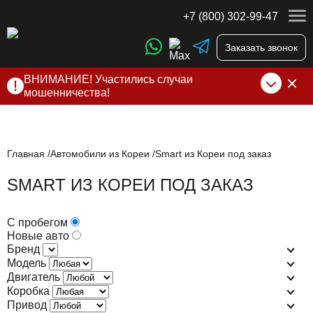
+7 (800) 302-99-47
Заказать звонок
ВНИМАНИЕ! Участились случаи
мошенничества!
Компания DSS Group принимает оплату за свои услуги
только по выставленному счету на Т-банк от ИП
Алексеевских С.В. При любых подозрениях, свяжитесь с
нами по официальным
контактам
, указанным в соц сетях
Главная
Автомобили из Кореи
Smart из Кореи под заказ
и на сайте
SMART ИЗ КОРЕИ ПОД ЗАКАЗ
С пробегом
Новые авто
Бренд
Модель
Двигатель
Коробка
Привод