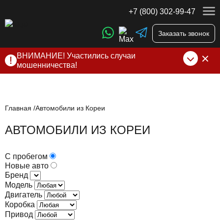
+7 (800) 302-99-47
Заказать звонок
ВНИМАНИЕ! Участились случаи
мошенничества!
Компания DSS Group принимает оплату за свои услуги
только по выставленному счету на Т-банк от ИП
Алексеевских С.В. При любых подозрениях, свяжитесь с
нами по официальным
контактам
, указанным в соц сетях
Главная
Автомобили из Кореи
и на сайте
АВТОМОБИЛИ ИЗ КОРЕИ
С пробегом
Новые авто
Бренд
Модель
Двигатель
Коробка
Привод