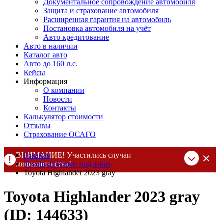
Документальное сопровождение автомобиля
Защита и страхование автомобиля
Расширенная гарантия на автомобиль
Постановка автомобиля на учёт
Авто кредитование
Авто в наличии
Каталог авто
Авто до 160 л.с.
Кейсы
Информация
О компании
Новости
Контакты
Калькулятор стоимости
Отзывы
Страхование ОСАГО
ВНИМАНИЕ! Участились случаи
Главная
мошенничества!
Toyota из Кореи под заказ
Toyota Highlander 2023 gray
Компания DSS Group принимает оплату за свои услуги только
по выставленному счету на Т-банк от ИП Алексеевских С.В.
Toyota Highlander 2023 gray
При любых подозрениях, свяжитесь с нами по официальным
контактам
, указанным в соц сетях и на сайте
(ID: 144633)