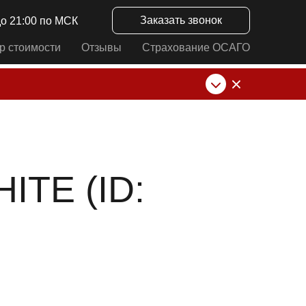
Заказать звонок
до 21:00 по МСК
р стоимости
Отзывы
Страхование ОСАГО
нк от ИП Алексеевских С.В. При любых
TE (ID: