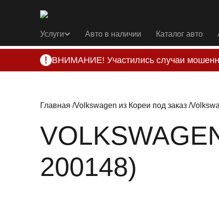
Услуги
Авто в наличии
Каталог авто
ВНИМАНИЕ! Участились случаи мошенн
Компания DSS Group принимает оплату за 
подозрениях, свяжитесь с нами по офици
Главная
Volkswagen из Кореи под заказ
Volkswa
VOLKSWAGEN 
200148)