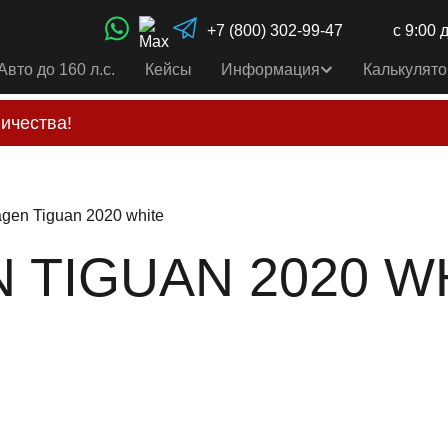
+7 (800) 302-99-47
с 9:00 
Авто до 160 л.с.
Кейсы
Информация
Калькулято
ичества!
свои услуги только по выставленному счету на Т-ба
альным
контактам
, указанным в соц сетях и на сайте
gen Tiguan 2020 white
TIGUAN 2020 WHI