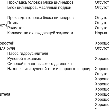
Прокладка головки блока цилиндров
Отсутст
Блок цилиндров, масляный поддон
Отсутст
Прокладка головки блока цилиндров
Отсутст
Помпа
Отсутст
ости
Радиатор
Отсутст
Количество охлаждающей жидкости
Норма
оростей
Хорош
еля руля
Отсутст
Насос гидроусилителя
Рулевой механизм
Хорош
Силовой шланг высокого давления
Наконечники рулевой тяги и шаровые шарниры
Хорош
Отсутст
Хорош
Хорош
Хорош
тителя
Хорош
Хорош
Хорош