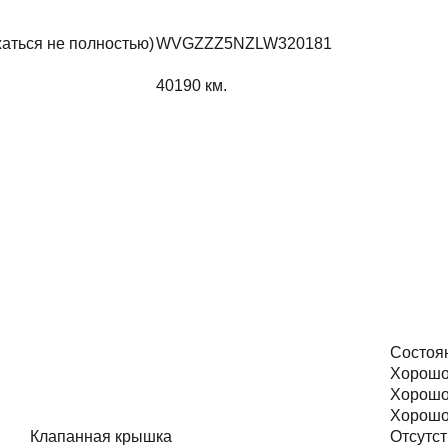
жаться не полностью)
WVGZZZ5NZLW320181
40190
км.
Состоя
Хорош
Хорош
Хорош
Клапанная крышка
Отсутст