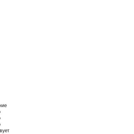
ние
о
о
о
вует