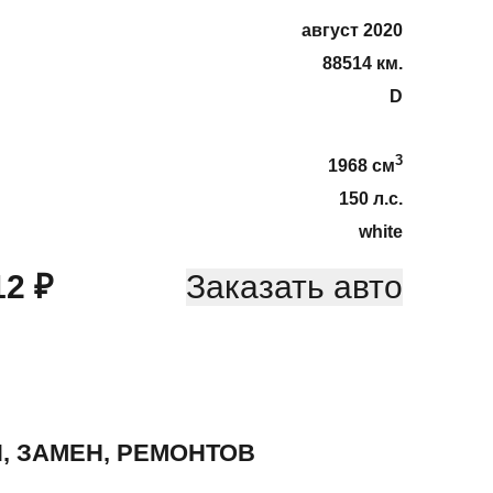
август 2020
88514 км.
D
3
1968
cм
150
л.с.
white
12
₽
Заказать авто
, ЗАМЕН, РЕМОНТОВ