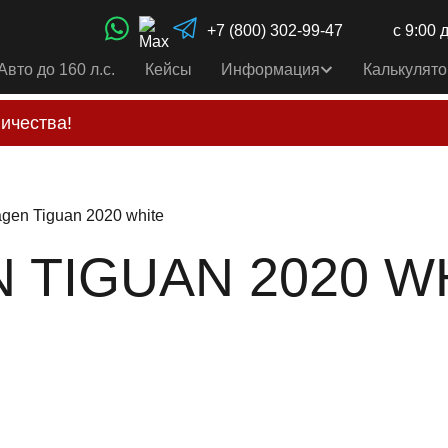
+7 (800) 302-99-47
с 9:00 
Авто до 160 л.с.
Кейсы
Информация
Калькулято
ичества!
свои услуги только по выставленному счету на Т-ба
альным
контактам
, указанным в соц сетях и на сайте
gen Tiguan 2020 white
TIGUAN 2020 WHI