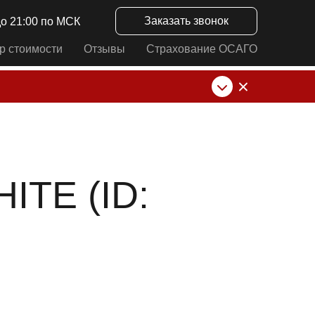
Заказать звонок
до 21:00 по МСК
р стоимости
Отзывы
Страхование ОСАГО
нк от ИП Алексеевских С.В. При любых
TE (ID: