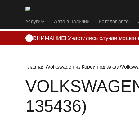
Услуги
Авто в наличии
Каталог авто
ВНИМАНИЕ! Участились случаи мошенн
Компания DSS Group принимает оплату за 
подозрениях, свяжитесь с нами по офици
Главная
Volkswagen из Кореи под заказ
Volkswa
VOLKSWAGEN 
135436)