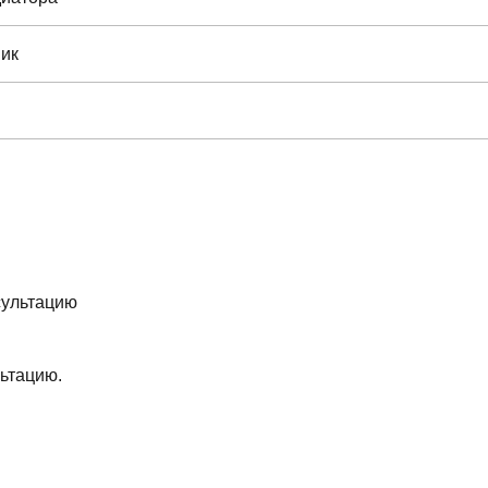
ик
ьтацию.