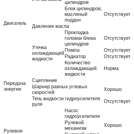
цилиндров
Блок цилиндров,
масляный
Отсутствует
поддон
Двигатель
Давление масла
Прокладка
головки блока
Отсутствует
цилиндров
Утечка
Помпа
Отсутствует
охлаждающей
Радиатор
Отсутствует
жидкости
Количество
охлаждающей
Норма
жидкости
Сцепление
Передача
Шарнир равных угловых
энергии
Хорошо
скоростей
Течь жидкости гидроусилителя
Отсутствует
руля
Насос
гидроусилителя
Рулевой
Хорошо
механизм
Рулевое