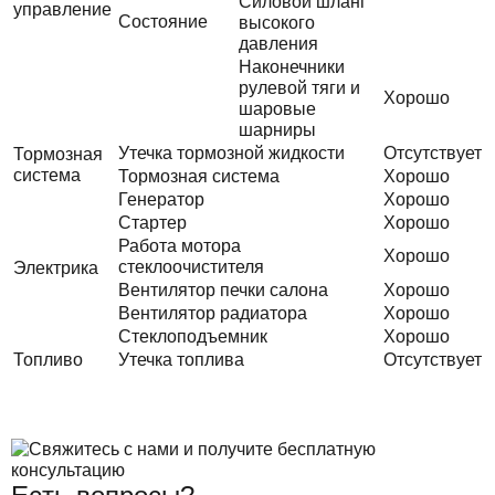
Силовой шланг
управление
Состояние
высокого
давления
Наконечники
рулевой тяги и
Хорошо
шаровые
шарниры
Утечка тормозной жидкости
Отсутствует
Тормозная
система
Тормозная система
Хорошо
Генератор
Хорошо
Стартер
Хорошо
Работа мотора
Хорошо
стеклоочистителя
Электрика
Вентилятор печки салона
Хорошо
Вентилятор радиатора
Хорошо
Стеклоподъемник
Хорошо
Топливо
Утечка топлива
Отсутствует