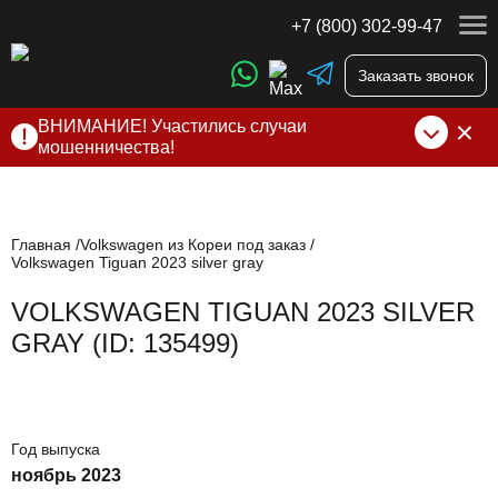
+7 (800) 302-99-47
Заказать звонок
ВНИМАНИЕ! Участились случаи
мошенничества!
Компания DSS Group принимает оплату за свои услуги
только по выставленному счету на Т-банк от ИП
Алексеевских С.В. При любых подозрениях, свяжитесь с
нами по официальным
контактам
, указанным в соц сетях
Главная
Volkswagen из Кореи под заказ
Volkswagen Tiguan 2023 silver gray
и на сайте
VOLKSWAGEN TIGUAN 2023 SILVER
GRAY (ID: 135499)
Год выпуска
ноябрь 2023