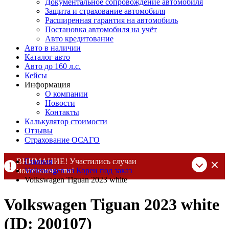
Документальное сопровождение автомобиля
Защита и страхование автомобиля
Расширенная гарантия на автомобиль
Постановка автомобиля на учёт
Авто кредитование
Авто в наличии
Каталог авто
Авто до 160 л.с.
Кейсы
Информация
О компании
Новости
Контакты
Калькулятор стоимости
Отзывы
Страхование ОСАГО
ВНИМАНИЕ! Участились случаи
Главная
мошенничества!
Volkswagen из Кореи под заказ
Volkswagen Tiguan 2023 white
Компания DSS Group принимает оплату за свои услуги только
по выставленному счету на Т-банк от ИП Алексеевских С.В.
Volkswagen Tiguan 2023 white
При любых подозрениях, свяжитесь с нами по официальным
контактам
, указанным в соц сетях и на сайте
(ID: 200107)