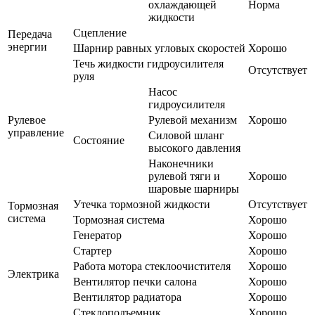
охлаждающей
Норма
жидкости
Сцепление
Передача
энергии
Шарнир равных угловых скоростей
Хорошо
Течь жидкости гидроусилителя
Отсутствует
руля
Насос
гидроусилителя
Рулевое
Рулевой механизм
Хорошо
управление
Силовой шланг
Состояние
высокого давления
Наконечники
рулевой тяги и
Хорошо
шаровые шарниры
Утечка тормозной жидкости
Отсутствует
Тормозная
система
Тормозная система
Хорошо
Генератор
Хорошо
Стартер
Хорошо
Работа мотора стеклоочистителя
Хорошо
Электрика
Вентилятор печки салона
Хорошо
Вентилятор радиатора
Хорошо
Стеклоподъемник
Хорошо