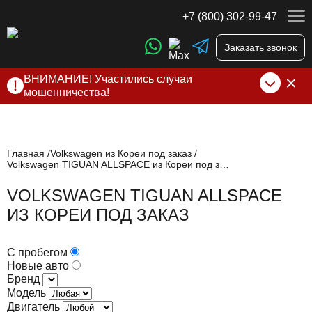
+7 (800) 302-99-47
Заказать звонок
ВНИМАНИЕ! Участились случаи
мошенничества!
Компания DSS Group принимает оплату за свои услуги
только по выставленному счету на Т-банк от ИП
Алексеевских С.В. При любых подозрениях, свяжитесь с
нами по официальным
контактам
, указанным в соц сетях
Главная
Volkswagen из Кореи под заказ
Volkswagen TIGUAN ALLSPACE из Кореи под заказ
и на сайте
VOLKSWAGEN TIGUAN ALLSPACE
ИЗ КОРЕИ ПОД ЗАКАЗ
С пробегом
Новые авто
Бренд
Модель
Двигатель