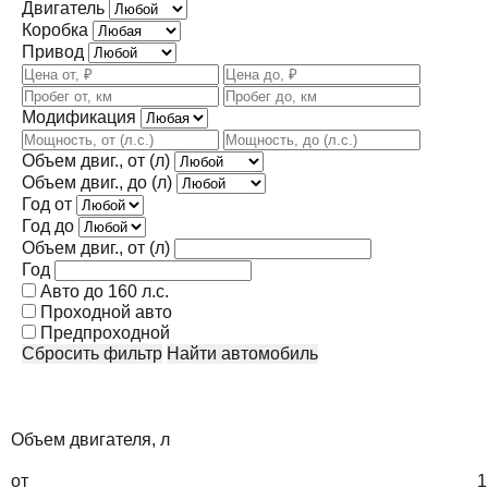
Двигатель
Коробка
Привод
Модификация
Объем двиг., от (л)
Объем двиг., до (л)
Год от
Год до
Объем двиг., от (л)
Год
Авто до 160 л.с.
Проходной авто
Предпроходной
Сбросить фильтр
Найти автомобиль
Объем двигателя, л
от
1