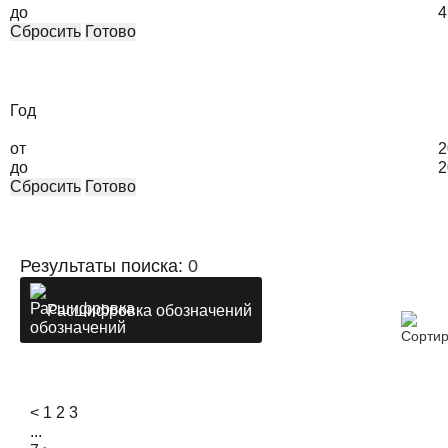
до
4
Сбросить
Готово
Год
от
2
до
2
Сбросить
Готово
Результаты поиска:
0
Расшифровка обозначений
<
1
2
3
...