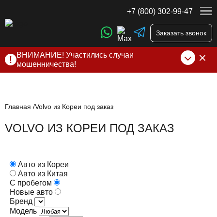
+7 (800) 302-99-47
Заказать звонок
ВНИМАНИЕ! Участились случаи
мошенничества!
Компания DSS Group принимает оплату за свои услуги
только по выставленному счету на Т-банк от ИП
Алексеевских С.В. При любых подозрениях, свяжитесь с
нами по официальным
контактам
, указанным в соц сетях
Главная
Volvo из Кореи под заказ
и на сайте
VOLVO ИЗ КОРЕИ ПОД ЗАКАЗ
Авто из Кореи
Авто из Китая
С пробегом
Новые авто
Бренд
Модель