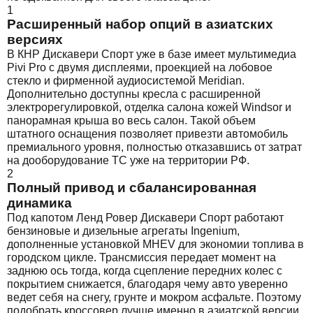
1
Расширенный набор опций в азиатских
версиях
В КНР Дискавери Спорт уже в базе имеет мультимедиа
Pivi Pro с двумя дисплеями, проекцией на лобовое
стекло и фирменной аудиосистемой Meridian.
Дополнительно доступны кресла с расширенной
электрорегулировкой, отделка салона кожей Windsor и
панорамная крыша во весь салон. Такой объем
штатного оснащения позволяет привезти автомобиль
премиального уровня, полностью отказавшись от затрат
на дооборудование ТС уже на территории РФ.
2
Полный привод и сбалансированная
динамика
Под капотом Ленд Ровер Дискавери Спорт работают
бензиновые и дизельные агрегаты Ingenium,
дополненные установкой MHEV для экономии топлива в
городском цикле. Трансмиссия передает момент на
заднюю ось тогда, когда сцепление передних колес с
покрытием снижается, благодаря чему авто уверенно
ведет себя на снегу, грунте и мокром асфальте. Поэтому
подобрать кроссовер лучше именно в азиатской версии,