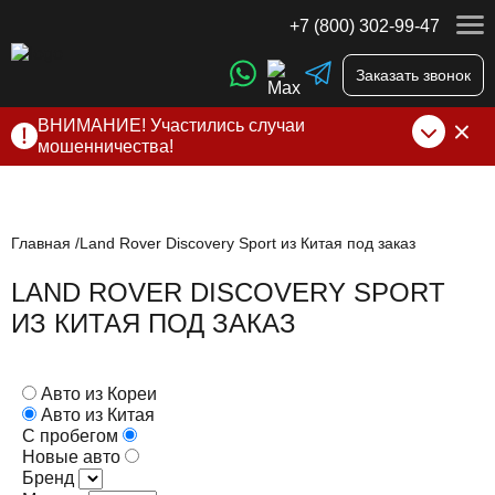
+7 (800) 302-99-47
Заказать звонок
ВНИМАНИЕ! Участились случаи
мошенничества!
Компания DSS Group принимает оплату за свои услуги
только по выставленному счету на Т-банк от ИП
Алексеевских С.В. При любых подозрениях, свяжитесь с
нами по официальным
контактам
, указанным в соц сетях
Главная
Land Rover Discovery Sport из Китая под заказ
и на сайте
LAND ROVER DISCOVERY SPORT
ИЗ КИТАЯ ПОД ЗАКАЗ
Авто из Кореи
Авто из Китая
С пробегом
Новые авто
Бренд