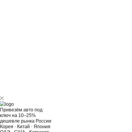
ограничений, мешающих регистрационным
действиям.
Поэтапная оплата прописана в договоре, полностью
исключая скрытые комиссии и непредвиденные
доплаты.
Мы готовы подобрать нужную клиенту версию
Дискавери с одного из закрытых стоков (аукционов),
осуществив оперативную доставку авто по указанному
адресу.
Привезём авто под
ключ на
10–25%
дешевле рынка России
Корея · Китай · Япония