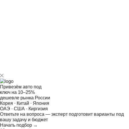
Да, наши сотрудники в КНР имеют доступ к дилерским
базам и закрытым стокам по всей стране, поэтому с
нами вы сможете купить даже самую редкую версию NX
с нужным цветом кузова, силовой установкой и
эксклюзивным пакетом опций с учетом отведенного на
сделку бюджета.
Привезём авто под
ключ на
10–25%
дешевле рынка России
Корея · Китай · Япония
ОАЭ · США · Киргизия
Ответьте на
вопроса — эксперт подготовит варианты под
вашу задачу и бюджет
Начать подбор →