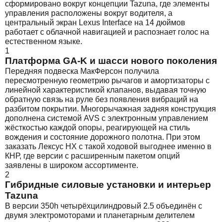
сформировано вокруг концепции Tazuna, где элементы
управления расположены вокруг водителя, а
центральный экран Lexus Interface на 14 дюймов
работает с облачной навигацией и распознает голос на
естественном языке.
1
Платформа GA-K и шасси нового поколения
Передняя подвеска МакФерсон получила
пересмотренную геометрию рычагов и амортизаторы с
линейной характеристикой клапанов, выдавая точную
обратную связь на руле без появления вибраций на
разбитом покрытии. Многорычажная задняя конструкция
дополнена системой AVS с электронным управлением
жёсткостью каждой опоры, реагирующей на стиль
вождения и состояние дорожного полотна. При этом
заказать Лексус НХ с такой ходовой выгоднее именно в
КНР, где версии с расширенным пакетом опций
заявлены в широком ассортименте.
2
Гибридные силовые установки и интерьер
Tazuna
В версии 350h четырёхцилиндровый 2.5 объединён с
двумя электромоторами и планетарным делителем