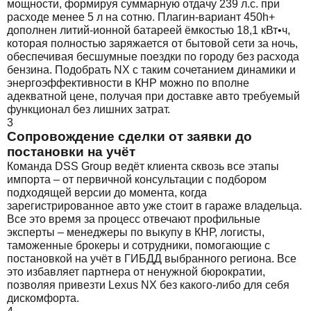
мощности, формируя суммарную отдачу 239 л.с. при
расходе менее 5 л на сотню. Плагин-вариант 450h+
дополнен литий-ионной батареей ёмкостью 18,1 кВт•ч,
которая полностью заряжается от бытовой сети за ночь,
обеспечивая бесшумные поездки по городу без расхода
бензина. Подобрать NX с таким сочетанием динамики и
энергоэффективности в КНР можно по вполне
адекватной цене, получая при доставке авто требуемый
функционал без лишних затрат.
3
Сопровождение сделки от заявки до
постановки на учёт
Команда DSS Group ведёт клиента сквозь все этапы
импорта – от первичной консультации с подбором
подходящей версии до момента, когда
зарегистрированное авто уже стоит в гараже владельца.
Все это время за процесс отвечают профильные
эксперты – менеджеры по выкупу в КНР, логисты,
таможенные брокеры и сотрудники, помогающие с
постановкой на учёт в ГИБДД выбранного региона. Все
это избавляет партнера от ненужной бюрократии,
позволяя привезти Lexus NX без какого-либо для себя
дискомфорта.