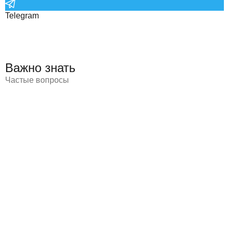
Telegram
Важно знать
Частые вопросы
Точная сумма авто под заказ формируется с учётом года
его выпуска, типа силовой установки, оснащения и
удалённости точки выдачи, после чего фиксируется в
договоре без последующих пересчётов.
Мы готовы пригнать авто в любую точку страны – от
Калининграда до Камчатки, а также в государства СНГ и