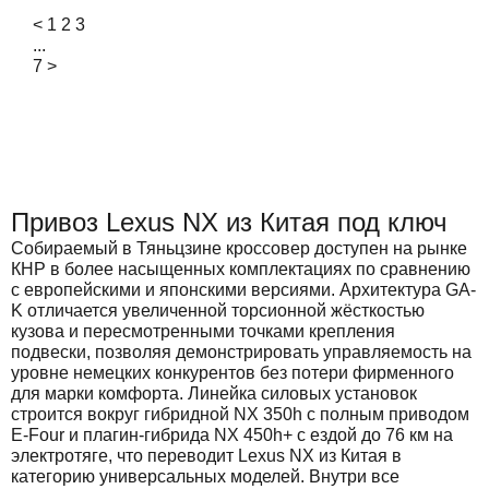
<
1
2
3
...
7
>
Привоз Lexus NX из Китая под ключ
Собираемый в Тяньцзине кроссовер доступен на рынке
КНР в более насыщенных комплектациях по сравнению
с европейскими и японскими версиями. Архитектура GA-
K отличается увеличенной торсионной жёсткостью
кузова и пересмотренными точками крепления
подвески, позволяя демонстрировать управляемость на
уровне немецких конкурентов без потери фирменного
для марки комфорта. Линейка силовых установок
строится вокруг гибридной NX 350h с полным приводом
E-Four и плагин-гибрида NX 450h+ с ездой до 76 км на
электротяге, что переводит Lexus NX из Китая в
категорию универсальных моделей. Внутри все