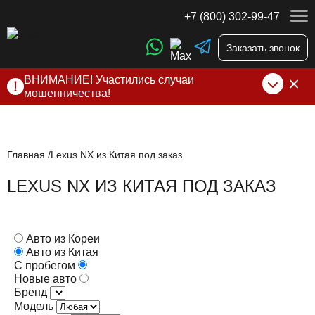
+7 (800) 302-99-47
Заказать звонок
ВНИМАНИЕ! Участились случаи
мошенничества!
Компания DSS Group принимает оплату за свои услуги
только по выставленному счету на Т-банк от ИП
Алексеевских С.В. При любых подозрениях, свяжитесь с
нами по официальным
контактам
, указанным в соц сетях
Главная
Lexus NX из Китая под заказ
и на сайте
LEXUS NX ИЗ КИТАЯ ПОД ЗАКАЗ
Авто из Кореи
Авто из Китая
С пробегом
Новые авто
Бренд
Модель