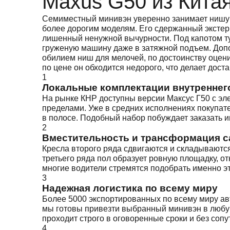
Maxus G50 из Кита
Семиместный минивэн уверенно занимает нишу п
более дорогим моделям. Его сдержанный экстер
лишенный ненужной вычурности. Под капотом ту
груженую машину даже в затяжной подъем. Доп
обилием ниш для мелочей, по достоинству оцен
по цене он обходится недорого, что делает дост
1
Локальные комплектации внутреннег
На рынке КНР доступны версии Максус Г50 с эл
пределами. Уже в средних исполнениях покупат
в полосе. Подобный набор побуждает заказать 
2
Вместительность и трансформация с
Кресла второго ряда сдвигаются и складываются
третьего ряда пол образует ровную площадку, о
многие водители стремятся подобрать именно э
3
Надежная логистика по всему миру
Более 5000 экспортированных по всему миру ав
мы готовы привезти выбранный минивэн в любу
проходит строго в оговоренные сроки и без соп
4