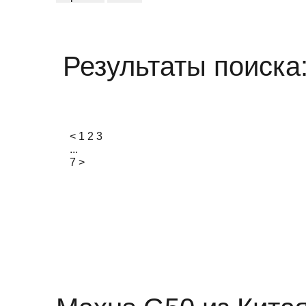
Результаты поиска
<
1
2
3
...
7
>