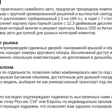
я
рактичного семейного авто, предлагая трехрядную компон
ьер с крупной хромированной решеткой и вытянутой свето
т расположен турбированный 1.5 на 169 л.с. в паре с 7-с
олняет картину просторный салон с 12,3-дюймовым диспле
ивая который многие и решают пригнать Maxus G50 из Кит
авку авто доступной для разных категорий клиентов.
о рынка
ектроприводом сдвижных дверей, панорамной крышей и обив
ель находит камеры кругового обзора, бесключевой доступ 
именно локальную комплектацию, не доплачивая в дальней
алона
 по отдельности, позволяя гибко комбинировать места под
ткрывая багажник объемом, достаточным для дальней поезд
ту модель, выбирая ее как универсальный транспорт под лю
то наглядно подтверждают надежность выстроенных нами ло
ю точку России, СНГ или Европы по индивидуально пролож
утствующих издержек, что позволяет вам заранее спланиро