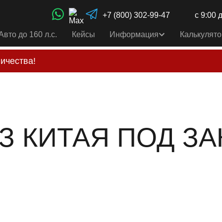
+7 (800) 302-99-47
с 9:00 
Авто до 160 л.с.
Кейсы
Информация
Калькулято
ичества!
свои услуги только по выставленному счету на Т-ба
альным
контактам
, указанным в соц сетях и на сайте
З КИТАЯ ПОД ЗА