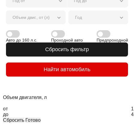
Год от
Год до
Объем двиг., от (л)
Год
Авто до 160 л.с.
Проходной авто
Предпроходной
Сбросить фильтр
Найти автомобиль
Объем двигателя, л
от
1
до
4
Сбросить
Готово