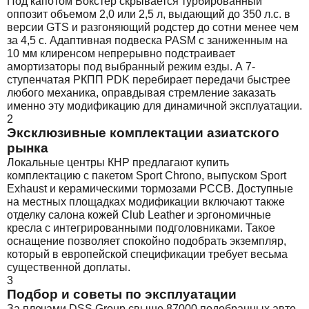
Под капотом Бокстер скрывается турбированный
оппозит объемом 2,0 или 2,5 л, выдающий до 350 л.с. в
версии GTS и разгоняющий родстер до сотни менее чем
за 4,5 с. Адаптивная подвеска PASM с заниженным на
10 мм клиренсом непрерывно подстраивает
амортизаторы под выбранный режим езды. А 7-
ступенчатая РКПП PDK перебирает передачи быстрее
любого механика, оправдывая стремление заказать
именно эту модификацию для динамичной эксплуатации.
2
Эксклюзивные комплектации азиатского
рынка
Локальные центры КНР предлагают купить
комплектацию с пакетом Sport Chrono, выпуском Sport
Exhaust и керамическими тормозами PCCB. Доступные
на местных площадках модификации включают также
отделку салона кожей Club Leather и эргономичные
кресла с интегрированными подголовниками. Такое
оснащение позволяет спокойно подобрать экземпляр,
который в европейской спецификации требует весьма
существенной доплаты.
3
Подбор и советы по эксплуатации
За плечами DSS Group свыше 87000 подобранных авто,