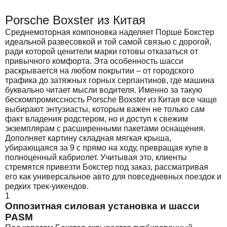
Porsche Boxster из Китая
Среднемоторная компоновка наделяет Порше Бокстер
идеальной развесовкой и той самой связью с дорогой,
ради которой ценители марки готовы отказаться от
привычного комфорта. Эта особенность шасси
раскрывается на любом покрытии – от городского
трафика до затяжных горных серпантинов, где машина
буквально читает мысли водителя. Именно за такую
бескомпромиссность Porsche Boxster из Китая все чаще
выбирают энтузиасты, которым важен не только сам
факт владения родстером, но и доступ к свежим
экземплярам с расширенными пакетами оснащения.
Дополняет картину складная мягкая крыша,
убирающаяся за 9 с прямо на ходу, превращая купе в
полноценный кабриолет. Учитывая это, клиенты
стремятся привезти Бокстер под заказ, рассматривая
его как универсальное авто для повседневных поездок и
редких трек-уикендов.
1
Оппозитная силовая установка и шасси
PASM