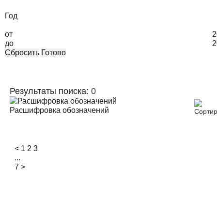
Год
от
2
до
2
Сбросить
Готово
Результаты поиска:
0
Расшифровка обозначений
<
1
2
3
...
7
>