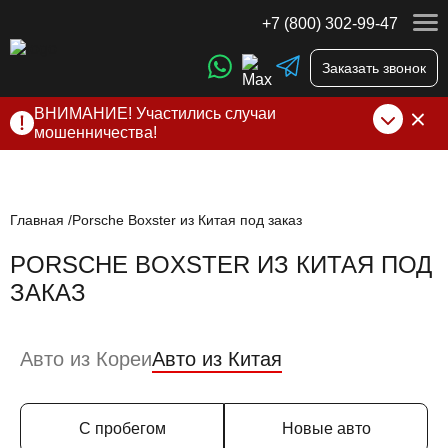
+7 (800) 302-99-47
Заказать звонок
ВНИМАНИЕ! Участились случаи
мошенничества!
Компания DSS Group принимает оплату за свои услуги
только по выставленному счету на Т-банк от ИП
Алексеевских С.В. При любых подозрениях, свяжитесь с
нами по официальным
контактам
, указанным в соц сетях
Главная
Porsche Boxster из Китая под заказ
и на сайте
PORSCHE BOXSTER ИЗ КИТАЯ ПОД
ЗАКАЗ
Авто из Кореи
Авто из Китая
С пробегом
Новые авто