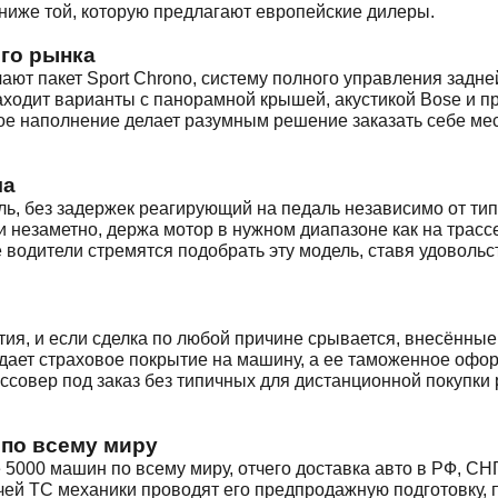
 ниже той, которую предлагают европейские дилеры.
го рынка
ают пакет Sport Chrono, систему полного управления задн
находит варианты с панорамной крышей, акустикой Bose и п
ое наполнение делает разумным решение заказать себе мес
ча
ь, без задержек реагирующий на педаль независимо от тип
и незаметно, держа мотор в нужном диапазоне как на трассе
е водители стремятся подобрать эту модель, ставя удовол
нтия, и если сделка по любой причине срывается, внесённ
дает страховое покрытие на машину, а ее таможенное офо
ссовер под заказ без типичных для дистанционной покупки 
 по всему миру
5000 машин по всему миру, отчего доставка авто в РФ, СН
ей ТС механики проводят его предпродажную подготовку, 