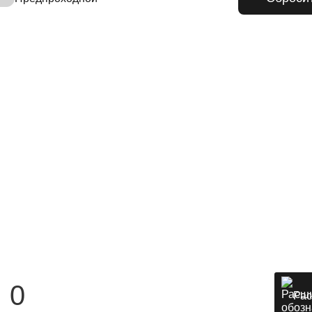
:
0
Рас