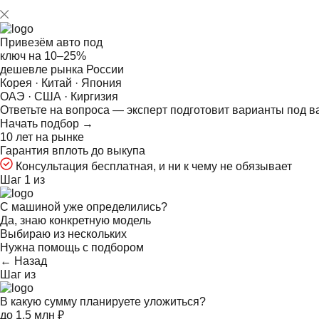
Привезём авто под
ключ на
10–25%
дешевле рынка России
Корея · Китай · Япония
ОАЭ · США · Киргизия
Ответьте на
вопроса — эксперт подготовит варианты под в
Начать подбор →
10 лет на рынке
Гарантия вплоть до выкупа
Консультация бесплатная, и ни к чему не обязывает
Шаг 1 из
С машиной уже определились?
Да, знаю конкретную модель
Выбираю из нескольких
Нужна помощь с подбором
← Назад
Шаг
из
В какую сумму планируете уложиться?
до 1,5 млн ₽