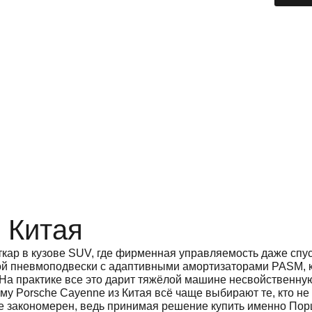
 Китая
ткар в кузове SUV, где фирменная управляемость даже спус
ной пневмоподвески с адаптивными амортизаторами PASM, к
а практике все это дарит тяжёлой машине несвойственную
ому Porsche Cayenne из Китая всё чаще выбирают те, кто не
лне закономерен, ведь принимая решение купить именно По