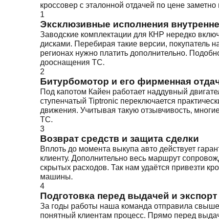
кроссовер с эталонной отдачей по цене заметно
1
Эксклюзивные исполнения внутренне
Заводские комплектации для КНР нередко включ
дисками. Перебирая такие версии, покупатель 
регионах нужно платить дополнительно. Подобн
дооснащения ТС.
2
Битурбомотор и его фирменная отда
Под капотом Кайен работает наддувный двигател
ступенчатый Tiptronic переключается практическ
движения. Учитывая такую отзывчивость, многи
ТС.
3
Возврат средств и защита сделки
Вплоть до момента выкупа авто действует гара
клиенту. Дополнительно весь маршрут сопровож
скрытых расходов. Так нам удаётся привезти кро
машины.
4
Подготовка перед выдачей и экспорт
За годы работы наша команда отправила свыше 
понятный клиентам процесс. Прямо перед выдач