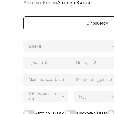
Авто из Кореи
Авто из Китая
С пробегом
Бренд
Объем двиг., от
Год
(л)
Авто до 160 л.с.
Проходной авто