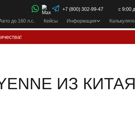
+7 (800) 302-99-47
с 9:00 
Авто до 160 л.с.
Кейсы
Информация
Калькулято
ичества!
свои услуги только по выставленному счету на Т-ба
альным
контактам
, указанным в соц сетях и на сайте
YENNE ИЗ КИТАЯ