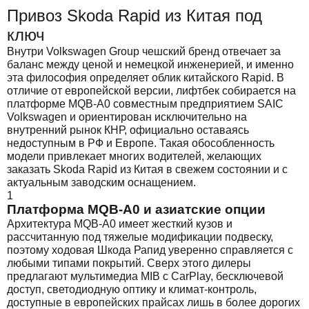
Привоз Skoda Rapid из Китая под
ключ
Внутри Volkswagen Group чешский бренд отвечает за
баланс между ценой и немецкой инженерией, и именно
эта философия определяет облик китайского Rapid. В
отличие от европейской версии, лифтбек собирается на
платформе MQB-A0 совместным предприятием SAIC
Volkswagen и ориентирован исключительно на
внутренний рынок КНР, официально оставаясь
недоступным в РФ и Европе. Такая обособленность
модели привлекает многих водителей, желающих
заказать Skoda Rapid из Китая в свежем состоянии и с
актуальным заводским оснащением.
1
Платформа MQB-A0 и азиатские опции
Архитектура MQB-A0 имеет жесткий кузов и
рассчитанную под тяжелые модификации подвеску,
поэтому ходовая Шкода Рапид уверенно справляется с
любыми типами покрытий. Сверх этого дилеры
предлагают мультимедиа MIB с CarPlay, бесключевой
доступ, светодиодную оптику и климат-контроль,
доступные в европейских прайсах лишь в более дорогих