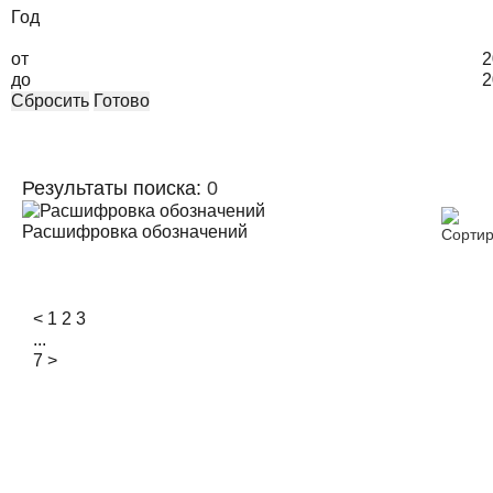
Год
от
2
до
2
Сбросить
Готово
Результаты поиска:
0
Расшифровка обозначений
<
1
2
3
...
7
>