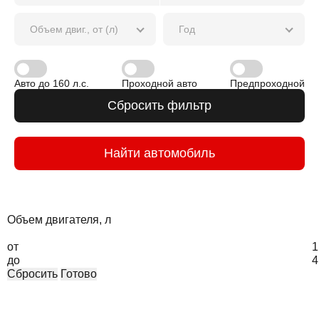
Объем двиг., от (л)
Год
Авто до 160 л.с.
Проходной авто
Предпроходной
Сбросить фильтр
Найти автомобиль
Объем двигателя, л
от
1
до
4
Сбросить
Готово