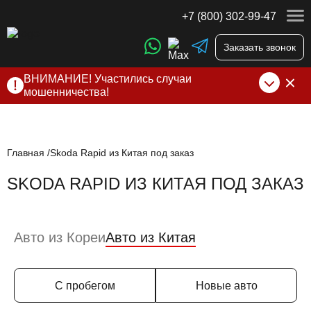
+7 (800) 302-99-47
Заказать звонок
ВНИМАНИЕ! Участились случаи
мошенничества!
Компания DSS Group принимает оплату за свои услуги
только по выставленному счету на Т-банк от ИП
Алексеевских С.В. При любых подозрениях, свяжитесь с
нами по официальным
контактам
, указанным в соц сетях
Главная
Skoda Rapid из Китая под заказ
и на сайте
SKODA RAPID ИЗ КИТАЯ ПОД ЗАКАЗ
Авто из Кореи
Авто из Китая
С пробегом
Новые авто