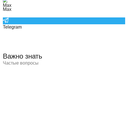
Max
Telegram
Важно знать
Частые вопросы
По договоренности мы готовы организовать доставку
Шкоды Рапид по России, в страны СНГ, Европы и по
другим зарубежным маршрутам, каждый из них отдельно
оговаривая с клиентом.