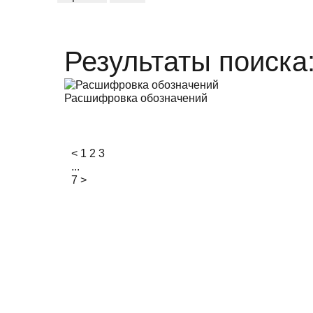
Результаты поиска
Расшифровка обозначений
<
1
2
3
...
7
>