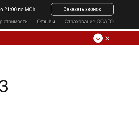
Заказать звонок
до 21:00 по МСК
р стоимости
Отзывы
Страхование ОСАГО
нк от ИП Алексеевских С.В. При любых
З