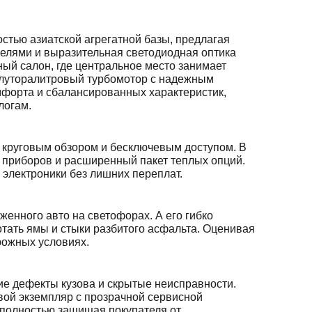
стью азиатской агрегатной базы, предлагая
елями и выразительная светодиодная оптика
ый салон, где центральное место занимает
олуторалитровый турбомотор с надежным
форта и сбалансированных характеристик,
логам.
круговым обзором и бесключевым доступом. В
ь приборов и расширенный пакет теплых опций.
электроники без лишних переплат.
женного авто на светофорах. А его гибко
тать ямы и стыки разбитого асфальта. Оценивая
рожных условиях.
е дефекты кузова и скрытые неисправности.
вой экземпляр с прозрачной сервисной
, полностью защищая покупателя от