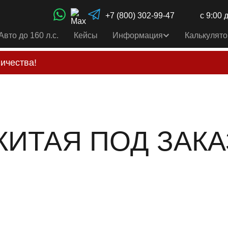
+7 (800) 302-99-47
с 9:00 
Авто до 160 л.с.
Кейсы
Информация
Калькулято
ичества!
свои услуги только по выставленному счету на Т-ба
альным
контактам
, указанным в соц сетях и на сайте
КИТАЯ ПОД ЗАКА