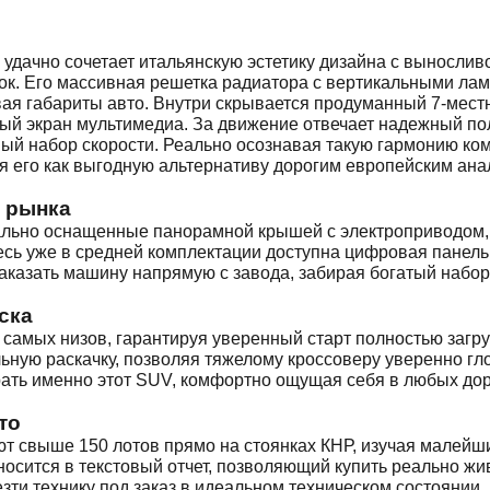
дачно сочетает итальянскую эстетику дизайна с выносливо
к. Его массивная решетка радиатора с вертикальными лам
ая габариты авто. Внутри скрывается продуманный 7-местн
ный экран мультимедиа. За движение отвечает надежный п
й набор скорости. Реально осознавая такую гармонию ком
ая его как выгодную альтернативу дорогим европейским ана
 рынка
льно оснащенные панорамной крышей с электроприводом, 
десь уже в средней комплектации доступна цифровая панел
казать машину напрямую с завода, забирая богатый набор 
ска
 самых низов, гарантируя уверенный старт полностью загру
ьную раскачку, позволяя тяжелому кроссоверу уверенно гло
брать именно этот SUV, комфортно ощущая себя в любых до
то
 свыше 150 лотов прямо на стоянках КНР, изучая малейши
осится в текстовый отчет, позволяющий купить реально жи
зти технику под заказ в идеальном техническом состоянии