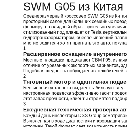
SWM G05 из Китая
Среднеразмерный кроссовер SWM G05 из Китая у
просторный салон для больших семейных поездо
формируют солидный образ, зрительно увеличив
стилизованный под планшет от Tesla вертикаль
гидротрансформатором, обеспечивающий плавны
многие водители хотят пригнать это авто, покуп
1
Расширенное оснащение внутреннего
Местные площадки предлагают СВМ Г05, изнача
отличие от урезанных экспортных вариантов, з
Подобная щедрость побуждает автолюбителей за
2
Тяговитый мотор и адаптивная подве
Бензиновая установка выдает стабильную тягу с
настроенная подвеска эффективно гасит продол
этот запас прочности, клиенты стремятся подо
3
Ежедневная техническая проверка ав
Каждый день инспекторы DSS Group осматривают
Выявленная в ходе диагностики информация зан
историей. Такой формат дает возможность приве