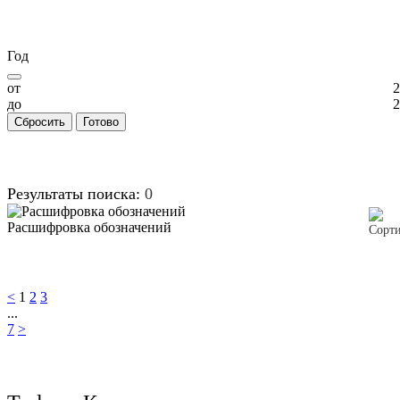
Год
от
2
до
2
Сбросить
Готово
Результаты поиска:
0
Расшифровка обозначений
<
1
2
3
...
7
>