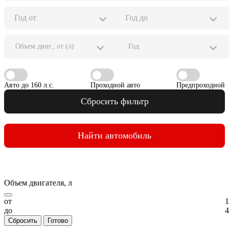
Объем двиг., от (л)
Год
Авто до 160 л.с.
Проходной авто
Предпроходной
Сбросить фильтр
Найти автомобиль
Объем двигателя, л
от
1
до
4
Сбросить
Готово