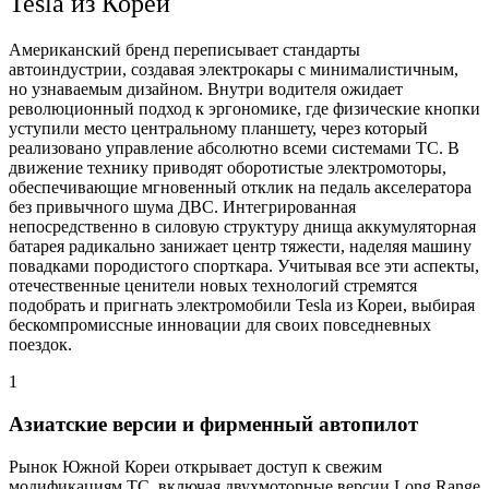
Tesla из Кореи
Американский бренд переписывает стандарты
автоиндустрии, создавая электрокары с минималистичным,
но узнаваемым дизайном. Внутри водителя ожидает
революционный подход к эргономике, где физические кнопки
уступили место центральному планшету, через который
реализовано управление абсолютно всеми системами ТС. В
движение технику приводят оборотистые электромоторы,
обеспечивающие мгновенный отклик на педаль акселератора
без привычного шума ДВС. Интегрированная
непосредственно в силовую структуру днища аккумуляторная
батарея радикально занижает центр тяжести, наделяя машину
повадками породистого спорткара. Учитывая все эти аспекты,
отечественные ценители новых технологий стремятся
подобрать и пригнать электромобили Tesla из Кореи, выбирая
бескомпромиссные инновации для своих повседневных
поездок.
1
Азиатские версии и фирменный автопилот
Рынок Южной Кореи открывает доступ к свежим
модификациям ТС, включая двухмоторные версии Long Range