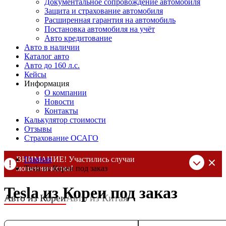
Документальное сопровождение автомобиля
Защита и страхование автомобиля
Расширенная гарантия на автомобиль
Постановка автомобиля на учёт
Авто кредитование
Авто в наличии
Каталог авто
Авто до 160 л.с.
Кейсы
Информация
О компании
Новости
Контакты
Калькулятор стоимости
Отзывы
Страхование ОСАГО
ВНИМАНИЕ! Участились случаи
Главная
мошенничества!
Tesla из Кореи под заказ
Компания DSS Group принимает оплату за свои услуги только
Tesla из Кореи под заказ
по выставленному счету на Т-банк от ИП Алексеевских С.В.
Авто из Кореи
Авто из Китая
При любых подозрениях, свяжитесь с нами по официальным
контактам
, указанным в соц сетях и на сайте