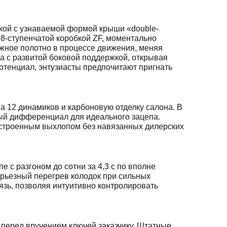
икой с узнаваемой формой крыши «double-
 8-ступенчатой коробкой ZF, моментально
жное полотно в процессе движения, меняя
а с развитой боковой поддержкой, открывая
тенциал, энтузиасты предпочитают пригнать
12 динамиков и карбоновую отделку салона. В
ый дифференциал для идеального зацепа.
астроенным выхлопом без навязанных дилерских
 с разгоном до сотни за 4,3 с по вполне
рьезный перегрев колодок при сильных
язь, позволяя интуитивно контролировать
а перед вручением ключей заказчику. Штатные