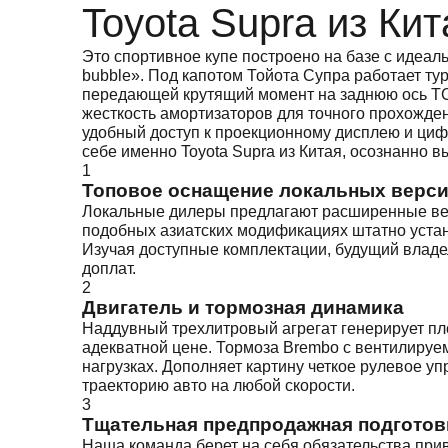
Toyota Supra из Кит
Это спортивное купе построено на базе с идеа
bubble». Под капотом Тойота Супра работает ту
передающей крутящий момент на заднюю ось ТС
жесткость амортизаторов для точного прохожде
удобный доступ к проекционному дисплею и циф
себе именно Toyota Supra из Китая, осознанно 
1
Топовое оснащение локальных верс
Локальные дилеры предлагают расширенные вер
подобных азиатских модификациях штатно уста
Изучая доступные комплектации, будущий влад
доплат.
2
Двигатель и тормозная динамика
Наддувный трехлитровый агрегат генерирует плот
адекватной цене. Тормоза Brembo с вентилиру
нагрузках. Дополняет картину четкое рулевое у
траекторию авто на любой скорости.
3
Тщательная предпродажная подготов
Наша команда берет на себя обязательства прив