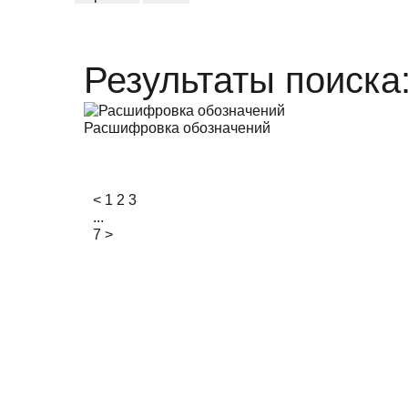
Результаты поиска
Расшифровка обозначений
<
1
2
3
...
7
>