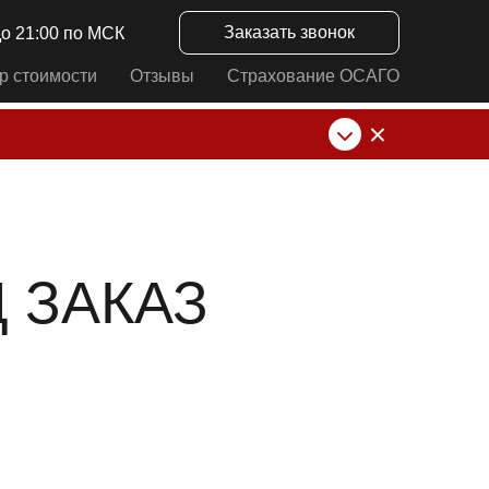
Заказать звонок
до 21:00 по МСК
р стоимости
Отзывы
Страхование ОСАГО
нк от ИП Алексеевских С.В. При любых
 ЗАКАЗ