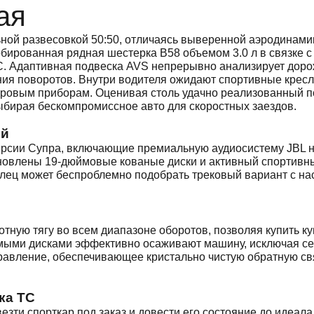
ая
льной развесовкой 50:50, отличаясь выверенной аэродинам
рбированная рядная шестерка B58 объемом 3.0 л в связке с
. Адаптивная подвеска AVS непрерывно анализирует доро
ния поворотов. Внутри водителя ожидают спортивные кресл
ровым приборам. Оценивая столь удачно реализованный по
выбирая бескомпромиссное авто для скоростных заездов.
ий
сии Супра, включающие премиальную аудиосистему JBL на 
новлены 19-дюймовые кованые диски и активный спортивн
елец может беспроблемно подобрать трековый вариант с н
ную тягу во всем диапазоне оборотов, позволяя купить купе
емыми дисками эффективно осаживают машину, исключая се
правление, обеспечивающее кристально чистую обратную св
ка ТС
езти спорткар под заказ и довести его состояние до идеал