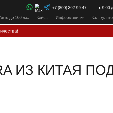
+7 (800) 302-99-47
с 9:00 
Авто до 160 л.с.
Кейсы
Информация
Калькулято
ичества!
свои услуги только по выставленному счету на Т-ба
альным
контактам
, указанным в соц сетях и на сайте
A ИЗ КИТАЯ ПОД