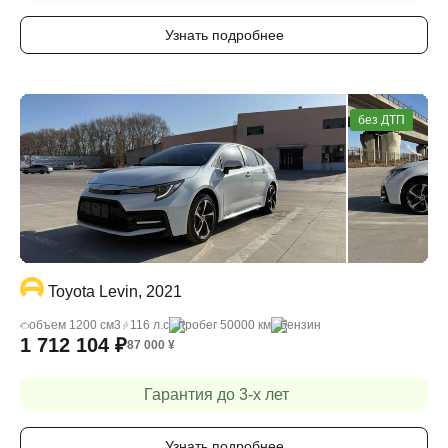
Узнать подробнее
без ДТП
Toyota Levin, 2021
объем 1200 cм3
116 л.с
пробег 50000 км
бензин
1 712 104
₽
87 000
¥
Гарантия до 3-х лет
Узнать подробнее