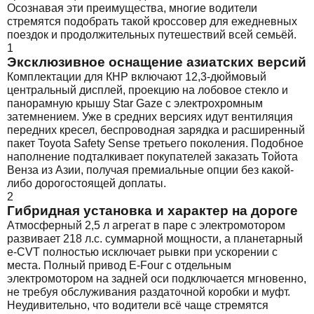
Осознавая эти преимущества, многие водители
стремятся подобрать такой кроссовер для ежедневных
поездок и продолжительных путешествий всей семьёй.
1
Эксклюзивное оснащение азиатских версий
Комплектации для КНР включают 12,3-дюймовый
центральный дисплей, проекцию на лобовое стекло и
панорамную крышу Star Gaze с электрохромным
затемнением. Уже в средних версиях идут вентиляция
передних кресел, беспроводная зарядка и расширенный
пакет Toyota Safety Sense третьего поколения. Подобное
наполнение подталкивает покупателей заказать Тойота
Венза из Азии, получая премиальные опции без какой-
либо дорогостоящей доплаты.
2
Гибридная установка и характер на дороге
Атмосферный 2,5 л агрегат в паре с электромотором
развивает 218 л.с. суммарной мощности, а планетарный
e-CVT полностью исключает рывки при ускорении с
места. Полный привод E-Four с отдельным
электромотором на задней оси подключается мгновенно,
не требуя обслуживания раздаточной коробки и муфт.
Неудивительно, что водители всё чаще стремятся