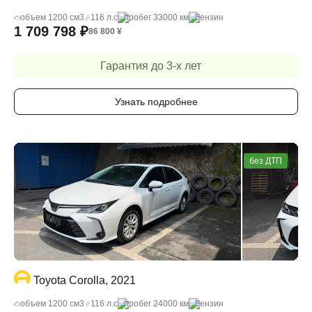
объем 1200 cм3
116 л.с
пробег 33000 км
бензин
1 709 798
₽
86 800
¥
Гарантия до 3-х лет
Узнать подробнее
без ДТП
Toyota Corolla, 2021
объем 1200 cм3
116 л.с
пробег 24000 км
бензин