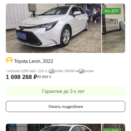
без ДТП
Toyota Levin, 2022
объем 1200 cм3
116 л.с
пробег 34000 км
бензин
1 698 268
₽
85 800
¥
Гарантия до 3-х лет
Узнать подробнее