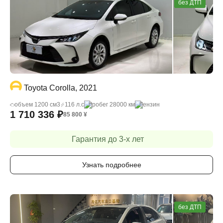
без ДТП
Toyota Corolla, 2021
объем 1200 cм3
116 л.с
пробег 28000 км
бензин
1 710 336
₽
85 800
¥
Гарантия до 3-х лет
Узнать подробнее
без ДТП