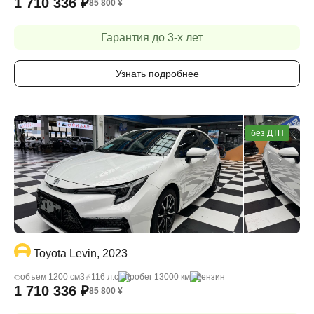
1 710 336
₽
85 800
¥
Гарантия до 3-х лет
Узнать подробнее
без ДТП
Toyota Levin, 2023
объем 1200 cм3
116 л.с
пробег 13000 км
бензин
1 710 336
₽
85 800
¥