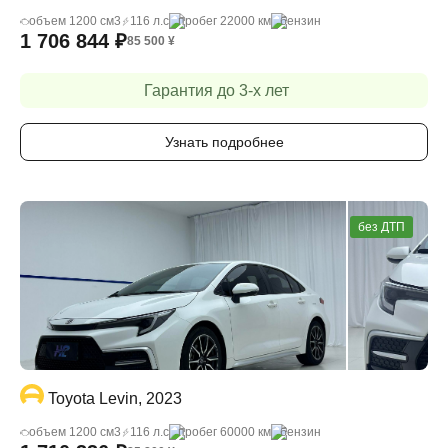
объем 1200 cм3
116 л.с
пробег 22000 км
бензин
1 706 844
₽
85 500
¥
Гарантия до 3-х лет
Узнать подробнее
без ДТП
Toyota Levin, 2023
объем 1200 cм3
116 л.с
пробег 60000 км
бензин