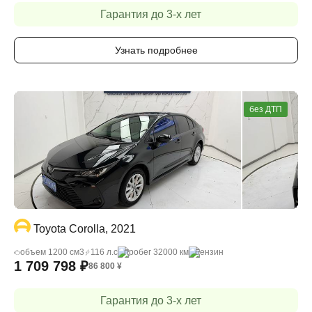
Гарантия до 3-х лет
Узнать подробнее
без ДТП
Toyota Corolla, 2021
объем 1200 cм3
116 л.с
пробег 32000 км
бензин
1 709 798
₽
86 800
¥
Гарантия до 3-х лет