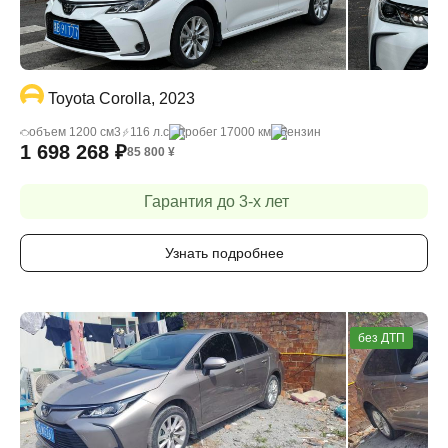
Toyota Corolla, 2023
объем 1200 cм3
116 л.с
пробег 17000 км
бензин
1 698 268
₽
85 800
¥
Гарантия до 3-х лет
Узнать подробнее
без ДТП