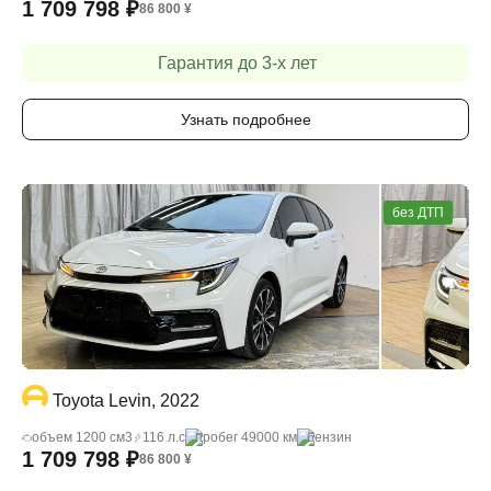
1 709 798
₽
86 800
¥
Гарантия до 3-х лет
Узнать подробнее
без ДТП
Toyota Levin, 2022
объем 1200 cм3
116 л.с
пробег 49000 км
бензин
1 709 798
₽
86 800
¥