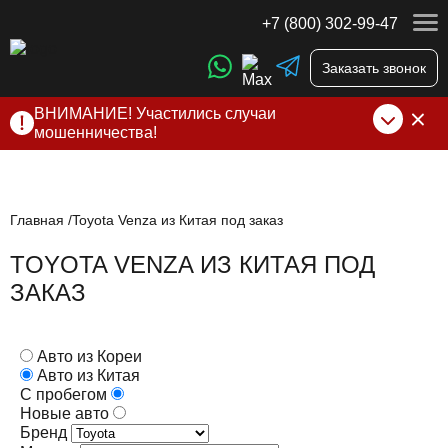
+7 (800) 302-99-47
Заказать звонок
ВНИМАНИЕ! Участились случаи
мошенничества!
Компания DSS Group принимает оплату за свои услуги
только по выставленному счету на Т-банк от ИП
Алексеевских С.В. При любых подозрениях, свяжитесь с
нами по официальным
контактам
, указанным в соц сетях
Главная
Toyota Venza из Китая под заказ
и на сайте
TOYOTA VENZA ИЗ КИТАЯ ПОД
ЗАКАЗ
Авто из Кореи
Авто из Китая
С пробегом
Новые авто
Бренд