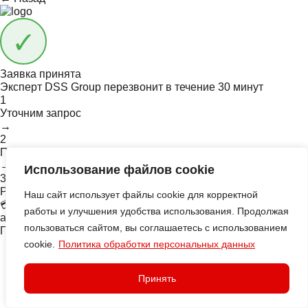
Заявка принята
Эксперт DSS Group перезвонит в течение
30 минут
1
Уточним запрос
→
2
Подберём авто и рынок
→
Использование файлов cookie
3
Рассчитаем под ключ
Наш сайт использует файлы cookie для корректной
💳 Напомним — доступен кредит под инвойс, до прихода
работы и улучшения удобства использования. Продолжая
авто
пользоваться сайтом, вы соглашаетесь с использованием
Подписывайтесь на наш Telegram-канал
cookie.
Политика обработки персональных данных
Принять