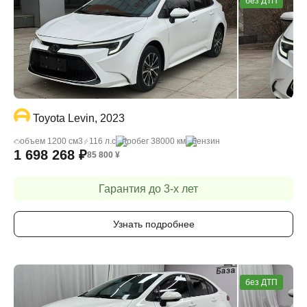
без ДТП
Toyota Levin, 2023
объем 1200 cм3
116 л.с
пробег 38000 км
бензин
1 698 268
₽
85 800
¥
Гарантия до 3-х лет
Узнать подробнее
без ДТП