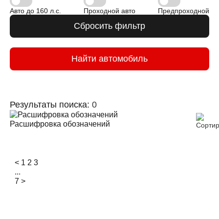
Авто до 160 л.с.
Проходной авто
Предпроходной
Сбросить фильтр
Найти автомобиль
Результаты поиска:
0
Расшифровка обозначений
<
1
2
3
...
7
>