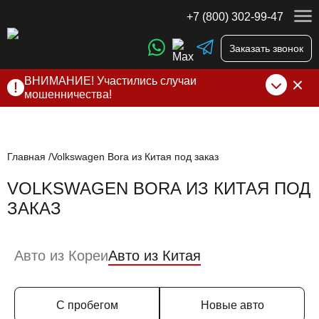
+7 (800) 302-99-47
Заказать звонок
ВНИМАНИЕ! Участились случаи
мошенничества!
Компания DSS Group принимает оплату за свои услуги
только по выставленному счету на Т-банк от ИП
Алексеевских С.В. При любых подозрениях, свяжитесь с
нами по официальным
контактам
, указанным в соц сетях
Главная
Volkswagen Bora из Китая под заказ
и на сайте
VOLKSWAGEN BORA ИЗ КИТАЯ ПОД
ЗАКАЗ
Авто из Кореи
Авто из Китая
С пробегом
Новые авто