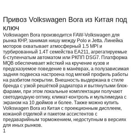
Привоз Volkswagen Bora из Китая под
ключ
Volkswagen Bora производится FAW-Volkswagen для
рынка КНР, занимая нишу между Polo и Jetta. Линейка
моторов охватывает атмосферный 1.5 MPI и
турбированный 1.4T семейства EA211, агрегатируемые
6-ступенчатым автоматом или РКПП DSG7. Платформа
MQB обеспечивает жёсткий на кручение кузов и
предсказуемое поведение в манёврах, а полузависимая
задняя подвеска настроена под мягкий профиль работы
на разбитом покрытии. Внешность выдержана в стиле
бренда с узкой решёткой радиатора и вытянутыми блок-
фарами, при этом локальные комплектации получают
светодиодную оптику, климат-контроль и мультимедиа с
экраном на 10 дюймов и более. Также можно купить
Volkswagen Bora из Китая с проекционным дисплеем,
кожаной отделкой и пакетом ассистентов с
предаварийным торможением, недоступным в версиях
для иных рынков.
1