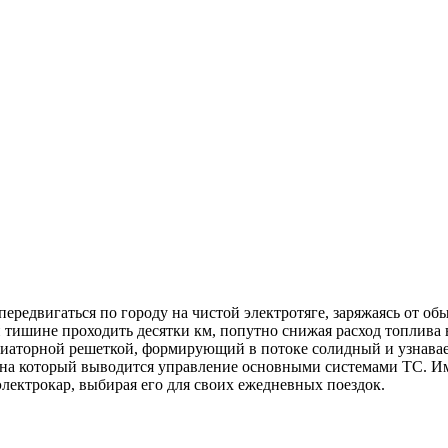
ередвигаться по городу на чистой электротяге, заряжаясь от об
й тишине проходить десятки км, попутно снижая расход топлива
диаторной решеткой, формирующий в потоке солидный и узнавае
а который выводится управление основными системами ТС. Име
электрокар, выбирая его для своих ежедневных поездок.