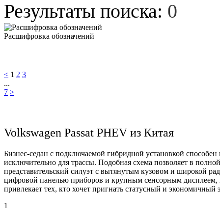
Результаты поиска:
0
Расшифровка обозначений
<
1
2
3
...
7
>
Volkswagen Passat PHEV из Китая
Бизнес-седан с подключаемой гибридной установкой способен п
исключительно для трассы. Подобная схема позволяет в полно
представительский силуэт с вытянутым кузовом и широкой ра
цифровой панелью приборов и крупным сенсорным дисплеем, н
привлекает тех, кто хочет пригнать статусный и экономичный 
1