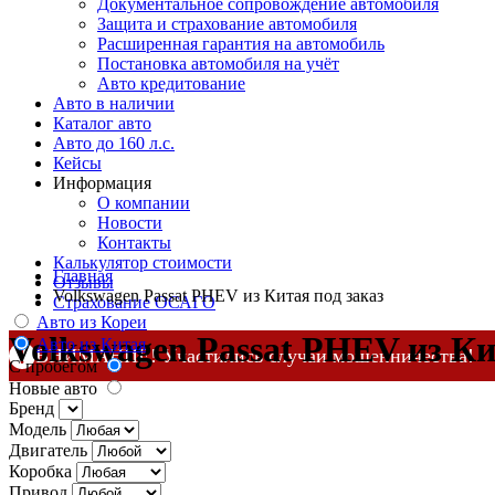
Документальное сопровождение автомобиля
Защита и страхование автомобиля
Расширенная гарантия на автомобиль
Постановка автомобиля на учёт
Авто кредитование
Авто в наличии
Каталог авто
Авто до 160 л.с.
Кейсы
Информация
О компании
Новости
Контакты
Калькулятор стоимости
Главная
Отзывы
Volkswagen Passat PHEV из Китая под заказ
Страхование ОСАГО
Авто из Кореи
Volkswagen Passat PHEV из Ки
Авто из Китая
ВНИМАНИЕ! Участились случаи мошенничества!
С пробегом
Новые авто
Компания DSS Group принимает оплату за свои услуги 
Бренд
по официальным
контактам
, указанным в соц сетях и н
Модель
Двигатель
Коробка
Привод