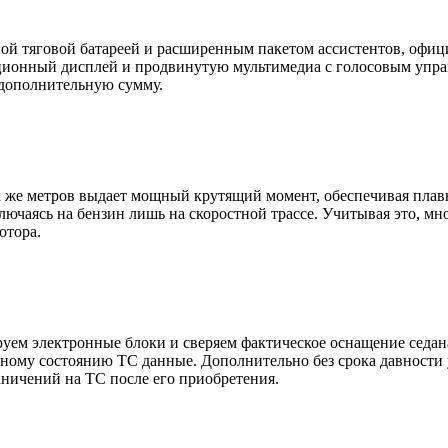
й тяговой батареей и расширенным пакетом ассистентов, офици
ционный дисплей и продвинутую мультимедиа с голосовым упра
 дополнительную сумму.
х же метров выдает мощный крутящий момент, обеспечивая плав
лючаясь на бензин лишь на скоростной трассе. Учитывая это, 
отора.
руем электронные блоки и сверяем фактическое оснащение седан
ьному состоянию ТС данные. Дополнительно без срока давности 
аничений на ТС после его приобретения.