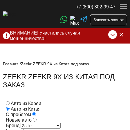
+7 (800) 302-99-47
Заказать звонок
ВНИМАНИЕ! Участились случаи
мошенничества!
Компания DSS Group принимает оплату за свои услуги
только по выставленному счету на Т-банк от ИП
Алексеевских С.В. При любых подозрениях, свяжитесь с
нами по официальным
контактам
, указанным в соц сетях
Главная
Zeekr ZEEKR 9X из Китая под заказ
и на сайте
ZEEKR ZEEKR 9X ИЗ КИТАЯ ПОД
ЗАКАЗ
Авто из Кореи
Авто из Китая
С пробегом
Новые авто
Бренд