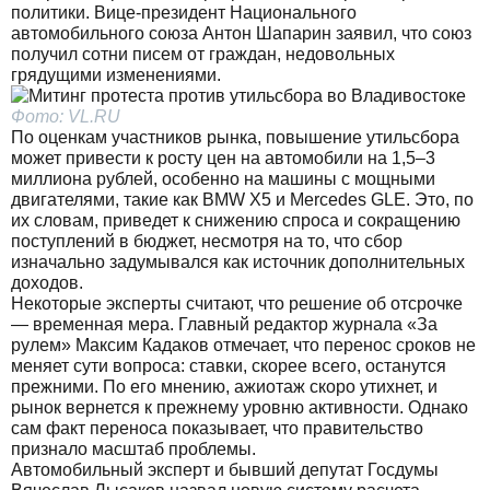
политики. Вице-президент Национального
автомобильного союза Антон Шапарин заявил, что союз
получил сотни писем от граждан, недовольных
грядущими изменениями.
Фото: VL.RU
По оценкам участников рынка, повышение утильсбора
может привести к росту цен на автомобили на 1,5–3
миллиона рублей, особенно на машины с мощными
двигателями, такие как
BMW X5
и
Mercedes GLE
. Это, по
их словам, приведет к снижению спроса и сокращению
поступлений в бюджет, несмотря на то, что сбор
изначально задумывался как источник дополнительных
доходов.
Некоторые эксперты считают, что решение об отсрочке
— временная мера. Главный редактор журнала «За
рулем» Максим Кадаков отмечает, что перенос сроков не
меняет сути вопроса: ставки, скорее всего, останутся
прежними. По его мнению, ажиотаж скоро утихнет, и
рынок вернется к прежнему уровню активности. Однако
сам факт переноса показывает, что правительство
признало масштаб проблемы.
Автомобильный эксперт и бывший депутат Госдумы