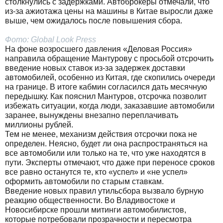
столкнулись с задержками. Автоброкеры отмечали, что
из-за ажиотажа цены на машины в Китае выросли даже
выше, чем ожидалось после повышения сбора.
Фото: Global Look Press
На фоне возросшего давления «Деловая Россия»
направила обращение Мантурову с просьбой отсрочить
введение новых ставок из-за задержек доставки
автомобилей, особенно из Китая, где скопились очереди
на границе. В итоге кабмин согласился дать месячную
передышку. Как пояснил Мантуров, отсрочка позволит
избежать ситуации, когда люди, заказавшие автомобили
заранее, вынуждены внезапно переплачивать
миллионы рублей.
Тем не менее, механизм действия отсрочки пока не
определен. Неясно, будет ли она распространяться на
все автомобили или только на те, что уже находятся в
пути. Эксперты отмечают, что даже при переносе сроков
все равно останутся те, кто «успел» и «не успел»
оформить автомобили по старым ставкам.
Введение новых правил утильсбора вызвало бурную
реакцию общественности. Во Владивостоке и
Новосибирске прошли митинги автомобилистов,
которые потребовали прозрачности и пересмотра