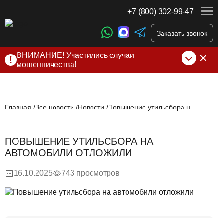
+7 (800) 302-99-47
Заказать звонок
ВНИМАНИЕ! Участились случаи
мошенничества!
Компания DSS Group принимает оплату за свои услуги
только по выставленному счету на Т-банк от ИП
Алексеевских С.В. При любых подозрениях, свяжитесь с
нами по официальным
контактам
, указанным в соц сетях
Главная
Все новости
Новости
Повышение утильсбора на автомобили отложили
и на сайте
ПОВЫШЕНИЕ УТИЛЬСБОРА НА
АВТОМОБИЛИ ОТЛОЖИЛИ
16.10.2025
743 просмотров