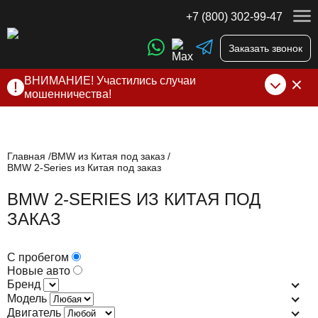
+7 (800) 302-99-47
Заказать звонок
ВНИМАНИЕ! Участились случаи
мошенничества!
Компания DSS Group принимает оплату за свои услуги
только по выставленному счету на Т-банк от ИП
Алексеевских С.В. При любых подозрениях, свяжитесь с
нами по официальным
контактам
, указанным в соц сетях
Главная
BMW из Китая под заказ
BMW 2-Series из Китая под заказ
и на сайте
BMW 2-SERIES ИЗ КИТАЯ ПОД
ЗАКАЗ
С пробегом
Новые авто
Бренд
Модель
Двигатель