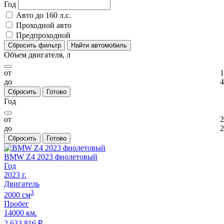
Год
Авто до 160 л.с.
Проходной авто
Предпроходной
Сбросить фильтр
Найти автомобиль
Объем двигателя, л
от
1
до
4
Сбросить
Готово
Год
от
2
до
2
Сбросить
Готово
BMW Z4 2023 фиолетовый
Год
2023
г.
Двигатель
3
2000
cм
Пробег
14000 км.
2 633 816
₽