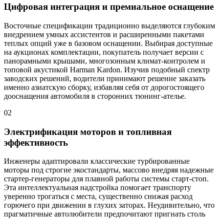
Цифровая интеграция и премиальное оснащение
Восточные спецификации традиционно выделяются глубоким
внедрением умных ассистентов и расширенными пакетами
теплых опций уже в базовом оснащении. Выбирая доступные
на аукционах комплектации, покупатель получает версии с
панорамными крышами, многозонным климат-контролем и
топовой акустикой Harman Kardon. Изучив подобный спектр
заводских решений, водители принимают решение заказать
именно азиатскую сборку, избавляя себя от дорогостоящего
дооснащения автомобиля в сторонних тюнинг-ателье.
02
Электрификация моторов и топливная
эффективность
Инженеры адаптировали классические турбированные
моторы под строгие экостандарты, массово внедряя надежные
стартер-генераторы для плавной работы системы старт-стоп.
Эта интеллектуальная надстройка помогает транспорту
уверенно трогаться с места, существенно снижая расход
горючего при движении в глухих заторах. Неудивительно, что
прагматичные автолюбители предпочитают пригнать столь