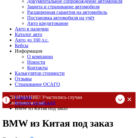
Документальное сопровождение автомобиля
Защита и страхование автомобиля
Расширенная гарантия на автомобиль
Постановка автомобиля на учёт
Авто кредитование
Авто в наличии
Каталог авто
Авто до 160 л.с.
Кейсы
Информация
О компании
Новости
Контакты
Калькулятор стоимости
Отзывы
Страхование ОСАГО
ВНИМАНИЕ! Участились случаи
Главная
мошенничества!
Каталог китайский
BMW из Китая под заказ
Компания DSS Group принимает оплату за свои услуги только
по выставленному счету на Т-банк от ИП Алексеевских С.В.
BMW из Китая под заказ
При любых подозрениях, свяжитесь с нами по официальным
контактам
, указанным в соц сетях и на сайте