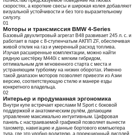
полностью предсказуемое поведение на любых
скоростях, а короткие свесы и широкая колея добавляют
визуальной устойчивости и без того выразительному
силуэту.
01
Моторы и трансмиссия BMW 4-Series
Базовый двухлитровый агрегат B48 развивает 245 л. с. и
работает в паре с 8-ступенчатым АКПП ZF, обеспечивая
живой отклик на газ и умеренный расход топлива.
Изучая расширенные комплектации, можно найти
рядную шестёрку M440i с мягким гибридом,
оптимальным для мгновенного старта с места и
устраняющим турбояму на низких оборотах. Именно
такой диапазон моторов позволяет привезти из Азии
версию, соответствующую стилю и манере езды
конкретного владельца.
02
Интерьер и продуманная эргономика
Внутри купе встречает креслами M Sport с боковой
поддержкой и анатомическим рулём, делающим
управление максимально интуитивным. Цифровая
панель с настраиваемой графикой позволяет вынести
тахометр, навигацию и данные бортового компьютера
туда, где это удобно водителю, а проекционный дисплей