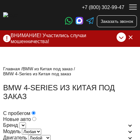
+7 (800) 302-99-47
Заказать звонок
ВНИМАНИЕ! Участились случаи
мошенничества!
Компания DSS Group принимает оплату за свои услуги
только по выставленному счету на Т-банк от ИП
Алексеевских С.В. При любых подозрениях, свяжитесь с
нами по официальным
контактам
, указанным в соц сетях
Главная
BMW из Китая под заказ
BMW 4-Series из Китая под заказ
и на сайте
BMW 4-SERIES ИЗ КИТАЯ ПОД
ЗАКАЗ
С пробегом
Новые авто
Бренд
Модель
Двигатель