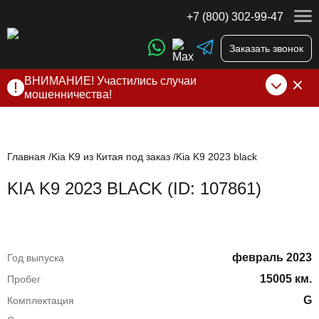
+7 (800) 302-99-47
Заказать звонок
ВНИМАНИЕ! Участились случаи
мошенничества!
Компания DSS Group принимает оплату за свои услуги
только по выставленному счету на Т-банк от ИП
Алексеевских С.В. При любых подозрениях, свяжитесь с
нами по официальным
контактам
, указанным в соц сетях
Главная
Kia K9 из Китая под заказ
Kia K9 2023 black
и на сайте
KIA K9 2023 BLACK (ID: 107861)
февраль 2023
Год выпуска
15005 км.
Пробег
G
Комплектация