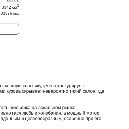
2021
г.
3
3342
cм
183376 км.
скошную классику, умело конкурируя с
и кузова скрывает невероятно тихий салон, где
ность шильдика на локальном рынке.
тивно гася любые колебания, а мощный мотор
авданным и целесообразным, особенно при его