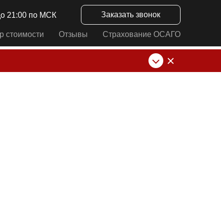
Заказать звонок
до 21:00 по МСК
р стоимости
Отзывы
Страхование ОСАГО
нк от ИП Алексеевских С.В. При любых