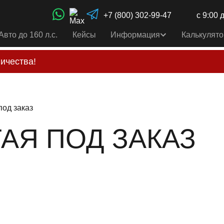
+7 (800) 302-99-47
с 9:00 
Авто до 160 л.с.
Кейсы
Информация
Калькулято
ичества!
свои услуги только по выставленному счету на Т-ба
альным
контактам
, указанным в соц сетях и на сайте
под заказ
ТАЯ ПОД ЗАКАЗ