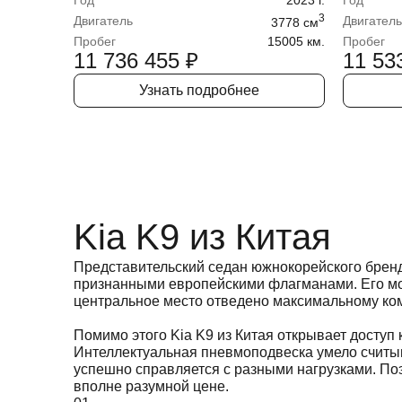
Год
2023
г.
Год
3
Двигатель
Двигатель
3778
cм
Пробег
15005 км.
Пробег
11 736 455
₽
11 53
Узнать подробнее
Kia K9 из Китая
Представительский седан южнокорейского бренд
признанными европейскими флагманами. Его мон
центральное место отведено максимальному ко
Помимо этого Kia K9 из Китая открывает доступ
Интеллектуальная пневмоподвеска умело считы
успешно справляется с разными нагрузками. По
вполне разумной цене.