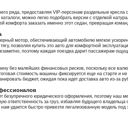
него ряда, предоставляя VIP-персонам раздельные кресла
 каталоги, можно легко подобрать версии с отделкой нату
 комфорта заказать именно этот седан, превращая команд
а
ерный мотор, обеспечивающий автомобилю мягкое ускорен
тягу, позволяя купить это авто для комфортной эксплуатац
езаметно, поэтому каждая поездка дарит пассажирам ощущ
ину без малейших финансовых рисков, поскольку все валю
тоговая стоимость машины фиксируется еще на старте и не
анировать бюджет, ожидая пока идет доставка авто из-за ру
офессионалов
ет безупречного юридического оформления, поэтому наш ме
ю ответственность за груз, избавляя будущего владельца 
нам удается быстро привезти легализованную модель под 