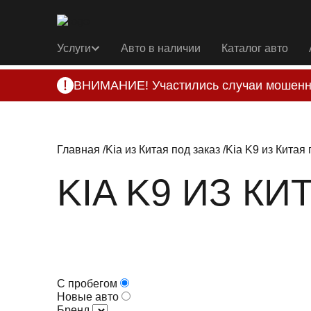
Услуги
Авто в наличии
Каталог авто
ВНИМАНИЕ! Участились случаи мошенн
Компания DSS Group принимает оплату за 
подозрениях, свяжитесь с нами по офици
Главная
Kia из Китая под заказ
Kia K9 из Китая 
KIA K9 ИЗ КИ
С пробегом
Новые авто
Бренд