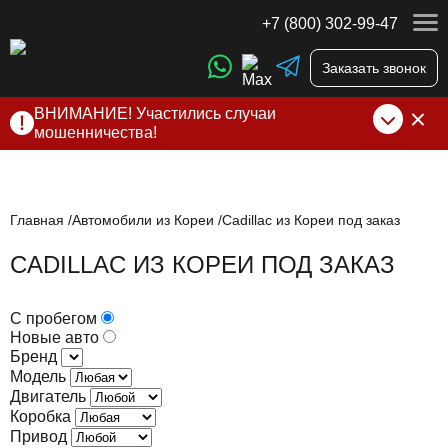
+7 (800) 302-99-47
Заказать звонок
ВНИМАНИЕ! Участились случаи
мошенничества!
Компания DSS Group принимает оплату за свои услуги
только по выставленному счету на Т-банк от ИП
Алексеевских С.В. При любых подозрениях, свяжитесь с
нами по официальным
контактам
, указанным в соц сетях
Главная
Автомобили из Кореи
Cadillac из Кореи под заказ
и на сайте
CADILLAC ИЗ КОРЕИ ПОД ЗАКАЗ
С пробегом
Новые авто
Бренд
Модель
Двигатель
Коробка
Привод