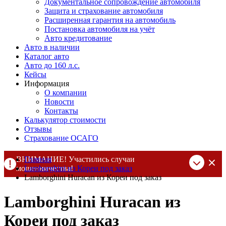
Документальное сопровождение автомобиля
Защита и страхование автомобиля
Расширенная гарантия на автомобиль
Постановка автомобиля на учёт
Авто кредитование
Авто в наличии
Каталог авто
Авто до 160 л.с.
Кейсы
Информация
О компании
Новости
Контакты
Калькулятор стоимости
Отзывы
Страхование ОСАГО
ВНИМАНИЕ! Участились случаи
Главная
мошенничества!
Lamborghini из Кореи под заказ
Lamborghini Huracan из Кореи под заказ
Компания DSS Group принимает оплату за свои услуги только
по выставленному счету на Т-банк от ИП Алексеевских С.В.
Lamborghini Huracan из
При любых подозрениях, свяжитесь с нами по официальным
контактам
, указанным в соц сетях и на сайте
Кореи под заказ