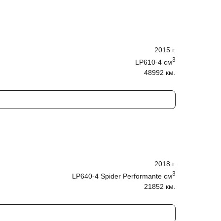
2015
г.
3
LP610-4
cм
48992 км.
2018
г.
3
LP640-4 Spider Performante
cм
21852 км.