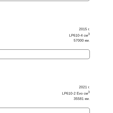
2015
г.
3
LP610-4
cм
57000 км.
2021
г.
3
LP610-2 Evo
cм
35581 км.