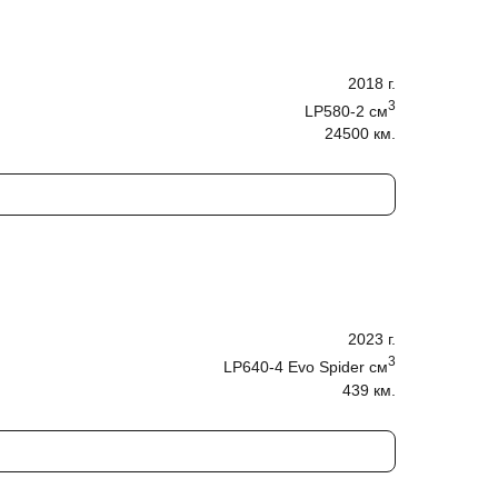
2018
г.
3
LP580-2
cм
24500 км.
2023
г.
3
LP640-4 Evo Spider
cм
439 км.