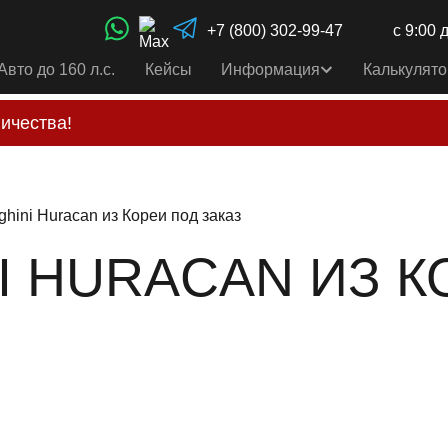
+7 (800) 302-99-47
с 9:00 
Авто до 160 л.с.
Кейсы
Информация
Калькулято
ичества!
свои услуги только по выставленному счету на Т-ба
альным
контактам
, указанным в соц сетях и на сайте
hini Huracan из Кореи под заказ
I HURACAN ИЗ К