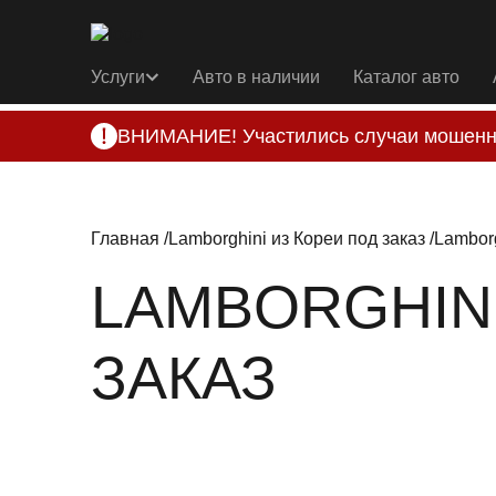
Услуги
Авто в наличии
Каталог авто
ВНИМАНИЕ! Участились случаи мошенн
Компания DSS Group принимает оплату за 
подозрениях, свяжитесь с нами по офици
Главная
Lamborghini из Кореи под заказ
Lamborg
LAMBORGHIN
ЗАКАЗ