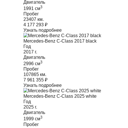
Двигатель
3
1991
cм
Пробег
23407 км.
4 177 293
₽
Узнать подробнее
Mercedes-Benz C-Class 2017 black
Год
2017
г.
Двигатель
3
2996
cм
Пробег
107865 км.
7 961 355
₽
Узнать подробнее
Mercedes-Benz C-Class 2025 white
Год
2025
г.
Двигатель
3
1999
cм
Пробег