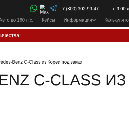
+7 (800) 302-99-47
с 9:00 
Авто до 160 л.с.
Кейсы
Информация
Калькулято
ичества!
свои услуги только по выставленному счету на Т-ба
альным
контактам
, указанным в соц сетях и на сайте
edes-Benz C-Class из Кореи под заказ
ENZ C-CLASS ИЗ