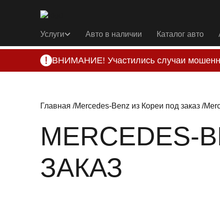
Услуги
Авто в наличии
Каталог авто
ВНИМАНИЕ! Участились случаи мошенн
Компания DSS Group принимает оплату за 
подозрениях, свяжитесь с нами по офици
Главная
Mercedes-Benz из Кореи под заказ
Merc
MERCEDES-B
ЗАКАЗ