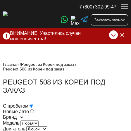
+7 (800) 302-99-47
Заказать звонок
ВНИМАНИЕ! Участились случаи
мошенничества!
Компания DSS Group принимает оплату за свои услуги
только по выставленному счету на Т-банк от ИП
Алексеевских С.В. При любых подозрениях, свяжитесь с
нами по официальным
контактам
, указанным в соц сетях
Главная
Peugeot из Кореи под заказ
Peugeot 508 из Кореи под заказ
и на сайте
PEUGEOT 508 ИЗ КОРЕИ ПОД
ЗАКАЗ
С пробегом
Новые авто
Бренд
Модель
Двигатель