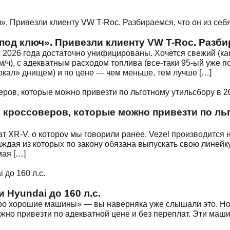
«под ключ». Привезли клиенту VW T-Roc. Разби
2026 года достаточно унифицированы. Хочется свежий (как
м/ч), с адекватным расходом топлива (все-таки 95-ый уже 
ркал» днищем) и по цене — чем меньше, тем лучше […]
 кроссоверов, которые можно привезти по льг
ат XR-V, о котороv мы говорили ранее. Vezel производится
ждая из которых по закону обязана выпускать свою линейку
мая […]
 Hyundai до 160 л.с.
 хорошие машины» — вы наверняка уже слышали это. Но эт
но привезти по адекватной цене и без переплат. Эти маш