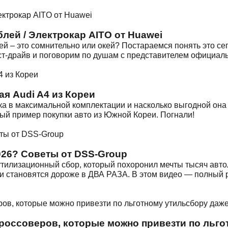
блей / Электрокар AITO от Huawei
й – это сомнительно или окей? Постараемся понять это сег
ст-драйв и поговорим по душам с представителем официаль
я Audi A4 из Кореи
ка в максимальной комплектации и насколько выгодной она 
ый пример покупки авто из Южной Кореи. Погнали!
026? Советы от DSS-Group
утилизационный сбор, который похоронил мечты тысяч авт
 становятся дороже в ДВА РАЗА. В этом видео — полный раз
кроссоверов, которые можно привезти по льго