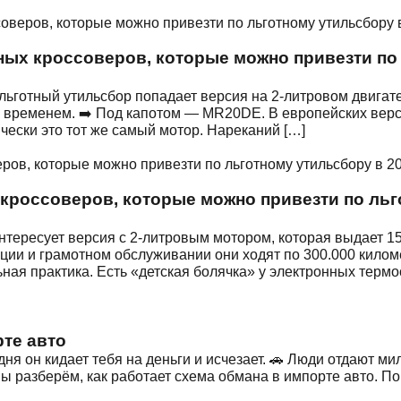
ных кроссоверов, которые можно привезти по 
 льготный утильсбор попадает версия на 2-литровом двигател
ременем. ➡️ Под капотом — MR20DE. В европейских версиях
чески это тот же самый мотор. Нареканий […]
кроссоверов, которые можно привезти по льг
интересует версия с 2-литровым мотором, которая выдает 15
ции и грамотном обслуживании они ходят по 300.000 килом
ная практика. Есть «детская болячка» у электронных термо
рте авто
я он кидает тебя на деньги и исчезает. 🚗 Люди отдают ми
ы разберём, как работает схема обмана в импорте авто. По