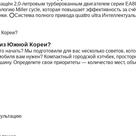
ащён 2,0-литровым турбированным двигателем серии EA888
логию Miller cycle, которая повышает эффективность за сч
ки. ⭕️Система полного привода quattro ultra Интеллектуал
 из Южной Кореи?
его начать? Мы подготовили для вас несколько советов, ко
омобиля вам нужен? Компактный городской хэтчбек, просто
ашину. Определите свои приоритеты — количество мест, объ