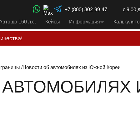
+7 (800) 302-99-47
с 9:00 
Авто до 160 л.с.
Кейсы
Информация
Калькулято
ичества!
свои услуги только по выставленному счету на Т-ба
альным
контактам
, указанным в соц сетях и на сайте
 границы
Новости об автомобилях из Южной Кореи
 АВТОМОБИЛЯХ